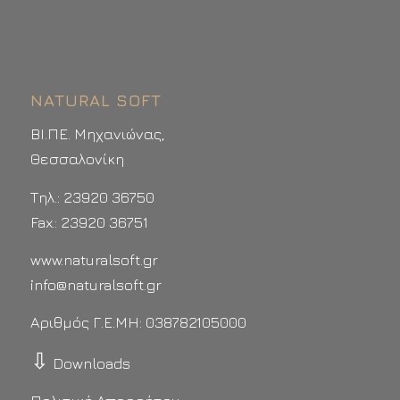
NATURAL SOFT
ΒΙ.ΠΕ. Μηχανιώνας,
Θεσσαλονίκη
Τηλ.: 23920 36750
Fax.: 23920 36751
www.naturalsoft.gr
info@naturalsoft.gr
Αριθμός Γ.Ε.ΜΗ: 038782105000
⇩
Downloads