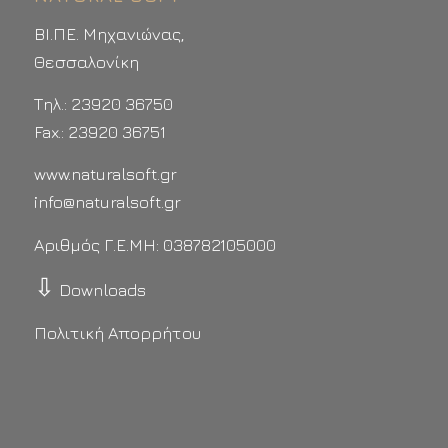
ΒΙ.ΠΕ. Μηχανιώνας,
Θεσσαλονίκη
Τηλ.: 23920 36750
Fax.: 23920 36751
www.naturalsoft.gr
info@naturalsoft.gr
Αριθμός Γ.Ε.ΜΗ: 038782105000
⇩
Downloads
Πολιτική Απορρήτου