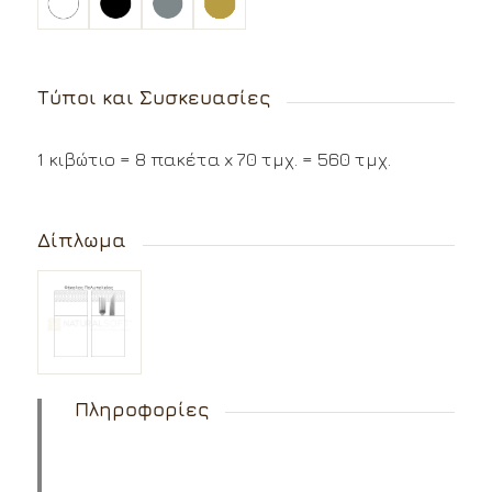
Τύποι και Συσκευασίες
1 κιβώτιο = 8 πακέτα x 70 τμχ. = 560 τμχ.
Δίπλωμα
Πληροφορίες