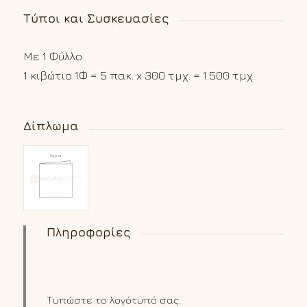
Τύποι και Συσκευασίες
Με 1 Φύλλο
1 κιβώτιο 1Φ = 5 πακ. x 300 τμχ. = 1.500 τμχ.
Δίπλωμα
Πληροφορίες
Τυπώστε το λογότυπό σας.