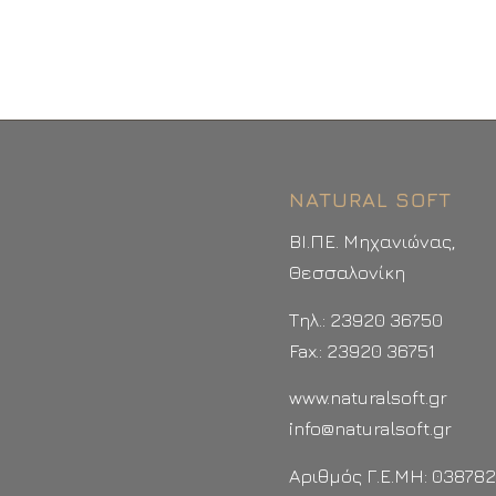
NATURAL SOFT
ΒΙ.ΠΕ. Μηχανιώνας,
Θεσσαλονίκη
Τηλ.: 23920 36750
Fax.: 23920 36751
www.naturalsoft.gr
info@naturalsoft.gr
Αριθμός Γ.Ε.ΜΗ: 03878