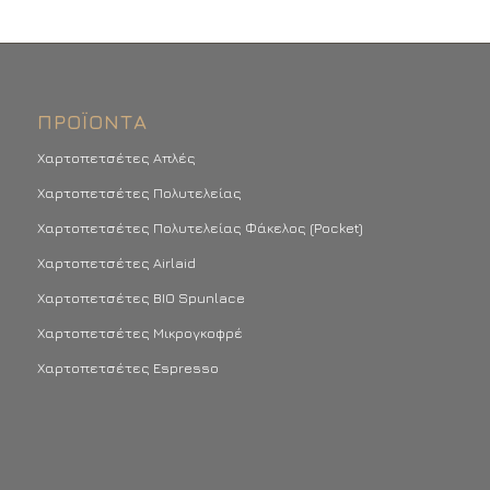
ΠΡΟΪΌΝΤΑ
Χαρτοπετσέτες Απλές
Χαρτοπετσέτες Πολυτελείας
Χαρτοπετσέτες Πολυτελείας Φάκελος (Pocket)
Χαρτοπετσέτες Airlaid
Χαρτοπετσέτες BIO Spunlace
Χαρτοπετσέτες Μικρογκοφρέ
Χαρτοπετσέτες Espresso