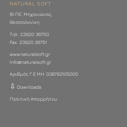
NATURAL SOFT
ΒΙ.ΠΕ. Μηχανιώνας,
Θεσσαλονίκη
Τηλ.: 23920 36750
Fax.: 23920 36751
www.naturalsoft.gr
info@naturalsoft.gr
Αριθμός Γ.Ε.ΜΗ: 038782105000
⇩
Downloads
Πολιτική Απορρήτου