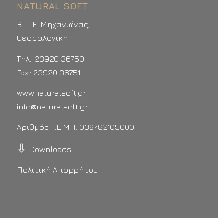
NATURAL SOFT
ΒΙ.ΠΕ. Μηχανιώνας,
Θεσσαλονίκη
Τηλ.: 23920 36750
Fax.: 23920 36751
www.naturalsoft.gr
info@naturalsoft.gr
Αριθμός Γ.Ε.ΜΗ: 038782105000
⇩
Downloads
Πολιτική Απορρήτου