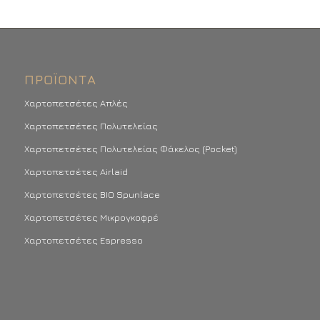
ΠΡΟΪΌΝΤΑ
Χαρτοπετσέτες Απλές
Χαρτοπετσέτες Πολυτελείας
Χαρτοπετσέτες Πολυτελείας Φάκελος (Pocket)
Χαρτοπετσέτες Airlaid
Χαρτοπετσέτες BIO Spunlace
Χαρτοπετσέτες Μικρογκοφρέ
Χαρτοπετσέτες Espresso