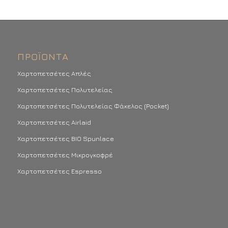
ΠΡΟΪΌΝΤΑ
Χαρτοπετσέτες Απλές
Χαρτοπετσέτες Πολυτελείας
Χαρτοπετσέτες Πολυτελείας Φάκελος (Pocket)
Χαρτοπετσέτες Airlaid
Χαρτοπετσέτες BIO Spunlace
Χαρτοπετσέτες Μικρογκοφρέ
Χαρτοπετσέτες Espresso