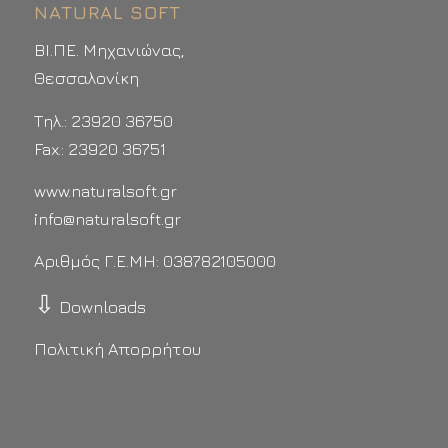
NATURAL SOFT
ΒΙ.ΠΕ. Μηχανιώνας,
Θεσσαλονίκη
Τηλ.: 23920 36750
Fax.: 23920 36751
www.naturalsoft.gr
info@naturalsoft.gr
Αριθμός Γ.Ε.ΜΗ: 038782105000
⇩
Downloads
Πολιτική Απορρήτου