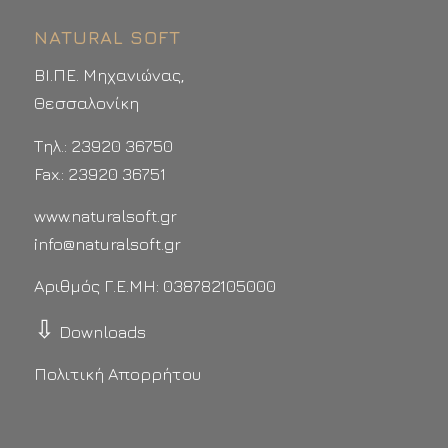
NATURAL SOFT
ΒΙ.ΠΕ. Μηχανιώνας,
Θεσσαλονίκη
Τηλ.: 23920 36750
Fax.: 23920 36751
www.naturalsoft.gr
info@naturalsoft.gr
Αριθμός Γ.Ε.ΜΗ: 038782105000
⇩
Downloads
Πολιτική Απορρήτου