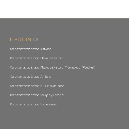
ΠΡΟΪΌΝΤΑ
Χαρτοπετσέτες Απλές
Χαρτοπετσέτες Πολυτελείας
Χαρτοπετσέτες Πολυτελείας Φάκελος (Pocket)
Χαρτοπετσέτες Airlaid
Χαρτοπετσέτες BIO Spunlace
Χαρτοπετσέτες Μικρογκοφρέ
Χαρτοπετσέτες Espresso