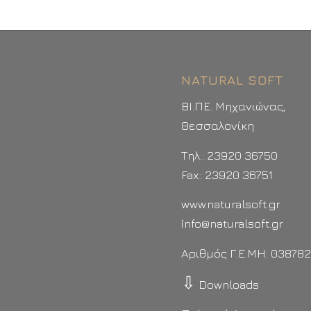
NATURAL SOFT
ΒΙ.ΠΕ. Μηχανιώνας,
Θεσσαλονίκη
Τηλ.: 23920 36750
Fax.: 23920 36751
www.naturalsoft.gr
info@naturalsoft.gr
Αριθμός Γ.Ε.ΜΗ: 03878
⇩
Downloads