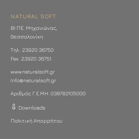
NATURAL SOFT
ΒΙ.ΠΕ. Μηχανιώνας,
Θεσσαλονίκη
Τηλ.: 23920 36750
Fax.: 23920 36751
www.naturalsoft.gr
info@naturalsoft.gr
Αριθμός Γ.Ε.ΜΗ: 038782105000
⇩
Downloads
Πολιτική Απορρήτου