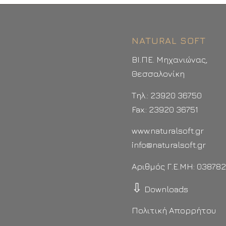
NATURAL SOFT
ΒΙ.ΠΕ. Μηχανιώνας,
Θεσσαλονίκη
Τηλ.: 23920 36750
Fax.: 23920 36751
www.naturalsoft.gr
info@naturalsoft.gr
Αριθμός Γ.Ε.ΜΗ: 03878
⇩
Downloads
Πολιτική Απορρήτου