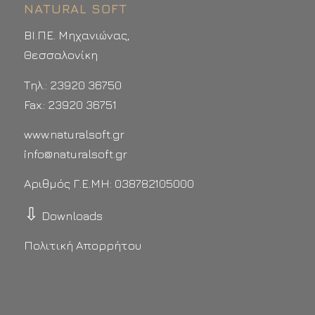
NATURAL SOFT
ΒΙ.ΠΕ. Μηχανιώνας,
Θεσσαλονίκη
Τηλ.: 23920 36750
Fax.: 23920 36751
www.naturalsoft.gr
info@naturalsoft.gr
Αριθμός Γ.Ε.ΜΗ: 038782105000
⇩
Downloads
Πολιτική Απορρήτου