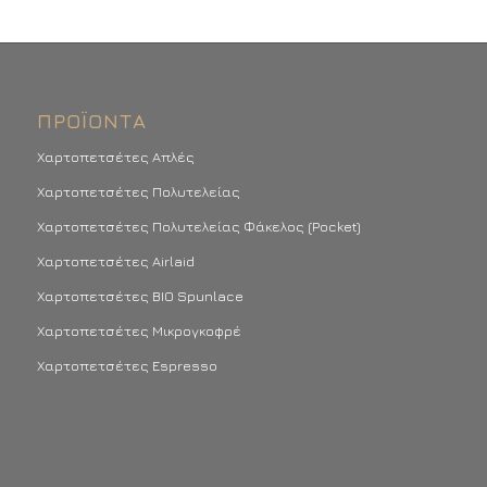
ΠΡΟΪΌΝΤΑ
Χαρτοπετσέτες Απλές
Χαρτοπετσέτες Πολυτελείας
Χαρτοπετσέτες Πολυτελείας Φάκελος (Pocket)
Χαρτοπετσέτες Airlaid
Χαρτοπετσέτες BIO Spunlace
Χαρτοπετσέτες Μικρογκοφρέ
Χαρτοπετσέτες Espresso