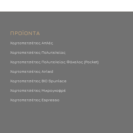
ΠΡΟΪΌΝΤΑ
Χαρτοπετσέτες Απλές
Χαρτοπετσέτες Πολυτελείας
Χαρτοπετσέτες Πολυτελείας Φάκελος (Pocket)
Χαρτοπετσέτες Airlaid
Χαρτοπετσέτες BIO Spunlace
Χαρτοπετσέτες Μικρογκοφρέ
Χαρτοπετσέτες Espresso