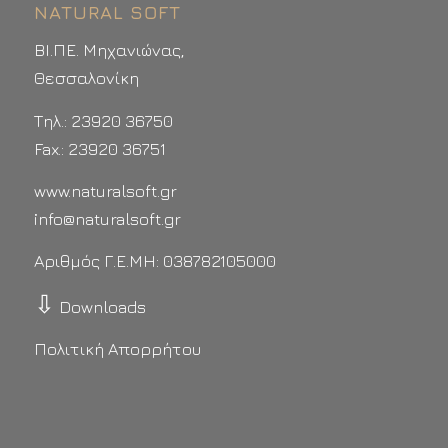
NATURAL SOFT
ΒΙ.ΠΕ. Μηχανιώνας,
Θεσσαλονίκη
Τηλ.: 23920 36750
Fax.: 23920 36751
www.naturalsoft.gr
info@naturalsoft.gr
Αριθμός Γ.Ε.ΜΗ: 038782105000
⇩
Downloads
Πολιτική Απορρήτου