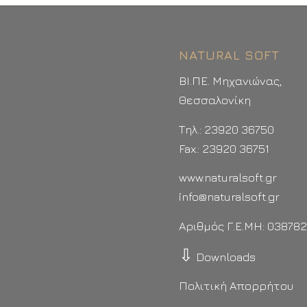
NATURAL SOFT
ΒΙ.ΠΕ. Μηχανιώνας,
Θεσσαλονίκη
Τηλ.: 23920 36750
Fax.: 23920 36751
www.naturalsoft.gr
info@naturalsoft.gr
Αριθμός Γ.Ε.ΜΗ: 03878
⇩
Downloads
Πολιτική Απορρήτου