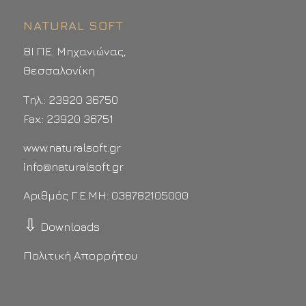
NATURAL SOFT
ΒΙ.ΠΕ. Μηχανιώνας,
Θεσσαλονίκη
Τηλ.: 23920 36750
Fax.: 23920 36751
www.naturalsoft.gr
info@naturalsoft.gr
Αριθμός Γ.Ε.ΜΗ: 038782105000
⇩
Downloads
Πολιτική Απορρήτου