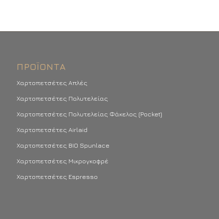
ΠΡΟΪΌΝΤΑ
Χαρτοπετσέτες Απλές
Χαρτοπετσέτες Πολυτελείας
Χαρτοπετσέτες Πολυτελείας Φάκελος (Pocket)
Χαρτοπετσέτες Airlaid
Χαρτοπετσέτες BIO Spunlace
Χαρτοπετσέτες Μικρογκοφρέ
Χαρτοπετσέτες Espresso