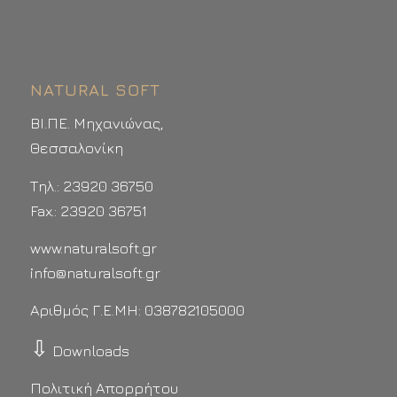
NATURAL SOFT
ΒΙ.ΠΕ. Μηχανιώνας,
Θεσσαλονίκη
Τηλ.: 23920 36750
Fax.: 23920 36751
www.naturalsoft.gr
info@naturalsoft.gr
Αριθμός Γ.Ε.ΜΗ: 038782105000
⇩
Downloads
Πολιτική Απορρήτου