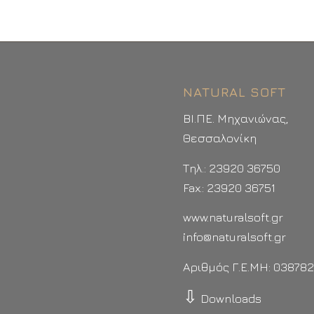
NATURAL SOFT
ΒΙ.ΠΕ. Μηχανιώνας,
Θεσσαλονίκη
Τηλ.: 23920 36750
Fax.: 23920 36751
www.naturalsoft.gr
info@naturalsoft.gr
Αριθμός Γ.Ε.ΜΗ: 03878
⇩
Downloads