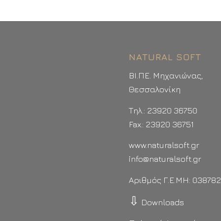
NATURAL SOFT
ΒΙ.ΠΕ. Μηχανιώνας,
Θεσσαλονίκη
Τηλ.: 23920 36750
Fax.: 23920 36751
www.naturalsoft.gr
info@naturalsoft.gr
Αριθμός Γ.Ε.ΜΗ: 03878
⇩
Downloads