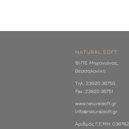
NATURAL SOFT
ΒΙ.ΠΕ. Μηχανιώνας,
Θεσσαλονίκη
Τηλ.: 23920 36750
Fax.: 23920 36751
www.naturalsoft.gr
info@naturalsoft.gr
Αριθμός Γ.Ε.ΜΗ: 03878