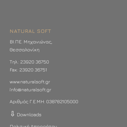
NATURAL SOFT
ΒΙ.ΠΕ. Μηχανιώνας,
Θεσσαλονίκη
Τηλ.: 23920 36750
Fax.: 23920 36751
www.naturalsoft.gr
info@naturalsoft.gr
Αριθμός Γ.Ε.ΜΗ: 038782105000
⇩
Downloads
Πολιτική Απορρήτου