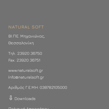
NATURAL SOFT
ΒΙ.ΠΕ. Μηχανιώνας,
Θεσσαλονίκη
Τηλ.: 23920 36750
Fax.: 23920 36751
www.naturalsoft.gr
info@naturalsoft.gr
Αριθμός Γ.Ε.ΜΗ: 038782105000
⇩
Downloads
Πολιτική Απορρήτου