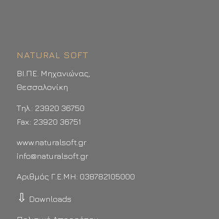
NATURAL SOFT
ΒΙ.ΠΕ. Μηχανιώνας,
Θεσσαλονίκη
Τηλ.: 23920 36750
Fax.: 23920 36751
www.naturalsoft.gr
info@naturalsoft.gr
Αριθμός Γ.Ε.ΜΗ: 038782105000
⇩
Downloads