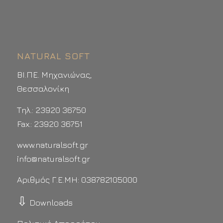
NATURAL SOFT
ΒΙ.ΠΕ. Μηχανιώνας,
Θεσσαλονίκη
Τηλ.: 23920 36750
Fax.: 23920 36751
www.naturalsoft.gr
info@naturalsoft.gr
Αριθμός Γ.Ε.ΜΗ: 038782105000
⇩
Downloads