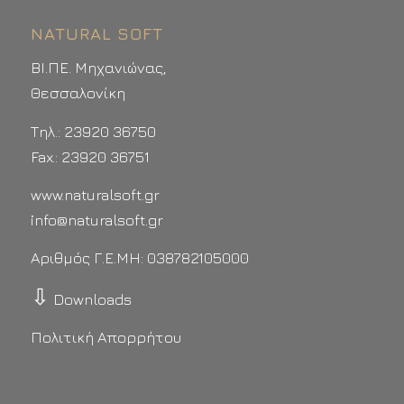
NATURAL SOFT
ΒΙ.ΠΕ. Μηχανιώνας,
Θεσσαλονίκη
Τηλ.: 23920 36750
Fax.: 23920 36751
www.naturalsoft.gr
info@naturalsoft.gr
Αριθμός Γ.Ε.ΜΗ: 038782105000
⇩
Downloads
Πολιτική Απορρήτου