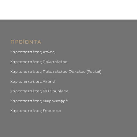
ΠΡΟΪΌΝΤΑ
Χαρτοπετσέτες Απλές
Χαρτοπετσέτες Πολυτελείας
Χαρτοπετσέτες Πολυτελείας Φάκελος (Pocket)
Χαρτοπετσέτες Airlaid
Χαρτοπετσέτες BIO Spunlace
Χαρτοπετσέτες Μικρογκοφρέ
Χαρτοπετσέτες Espresso