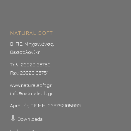
NATURAL SOFT
ΒΙ.ΠΕ. Μηχανιώνας,
Θεσσαλονίκη
Τηλ.: 23920 36750
Fax.: 23920 36751
www.naturalsoft.gr
info@naturalsoft.gr
Αριθμός Γ.Ε.ΜΗ: 038782105000
⇩
Downloads