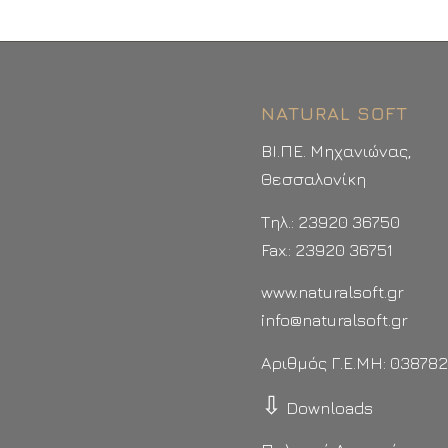
NATURAL SOFT
ΒΙ.ΠΕ. Μηχανιώνας,
Θεσσαλονίκη
Τηλ.: 23920 36750
Fax.: 23920 36751
www.naturalsoft.gr
info@naturalsoft.gr
Αριθμός Γ.Ε.ΜΗ: 03878
⇩
Downloads