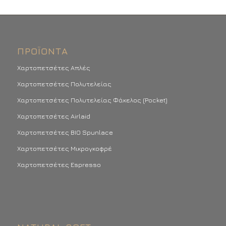
ΠΡΟΪΌΝΤΑ
Χαρτοπετσέτες Απλές
Χαρτοπετσέτες Πολυτελείας
Χαρτοπετσέτες Πολυτελείας Φάκελος (Pocket)
Χαρτοπετσέτες Airlaid
Χαρτοπετσέτες BIO Spunlace
Χαρτοπετσέτες Μικρογκοφρέ
Χαρτοπετσέτες Espresso