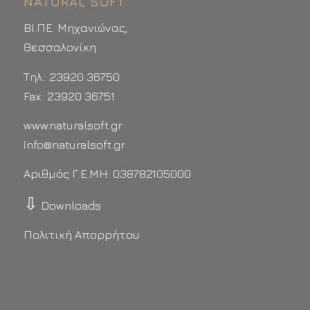
NATURAL SOFT
ΒΙ.ΠΕ. Μηχανιώνας,
Θεσσαλονίκη
Τηλ.: 23920 36750
Fax.: 23920 36751
www.naturalsoft.gr
info@naturalsoft.gr
Αριθμός Γ.Ε.ΜΗ: 038782105000
⇩
Downloads
Πολιτική Απορρήτου