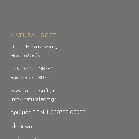
NATURAL SOFT
ΒΙ.ΠΕ. Μηχανιώνας,
Θεσσαλονίκη
Τηλ.: 23920 36750
Fax.: 23920 36751
www.naturalsoft.gr
info@naturalsoft.gr
Αριθμός Γ.Ε.ΜΗ: 038782105000
⇩
Downloads