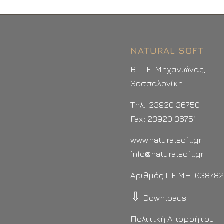
NATURAL SOFT
ΒΙ.ΠΕ. Μηχανιώνας,
Θεσσαλονίκη
Τηλ.: 23920 36750
Fax.: 23920 36751
www.naturalsoft.gr
info@naturalsoft.gr
Αριθμός Γ.Ε.ΜΗ: 03878
⇩
Downloads
Πολιτική Απορρήτου