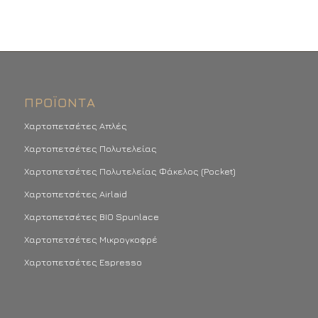
ΠΡΟΪΌΝΤΑ
Χαρτοπετσέτες Απλές
Χαρτοπετσέτες Πολυτελείας
Χαρτοπετσέτες Πολυτελείας Φάκελος (Pocket)
Χαρτοπετσέτες Airlaid
Χαρτοπετσέτες BIO Spunlace
Χαρτοπετσέτες Μικρογκοφρέ
Χαρτοπετσέτες Espresso