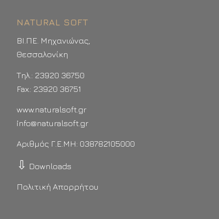
NATURAL SOFT
ΒΙ.ΠΕ. Μηχανιώνας,
Θεσσαλονίκη
Τηλ.: 23920 36750
Fax.: 23920 36751
www.naturalsoft.gr
info@naturalsoft.gr
Αριθμός Γ.Ε.ΜΗ: 038782105000
⇩
Downloads
Πολιτική Απορρήτου