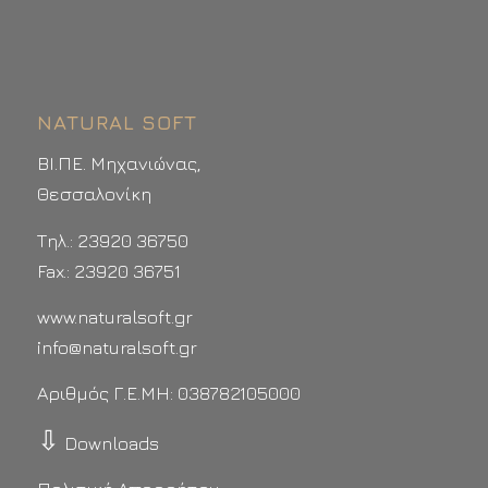
NATURAL SOFT
ΒΙ.ΠΕ. Μηχανιώνας,
Θεσσαλονίκη
Τηλ.: 23920 36750
Fax.: 23920 36751
www.naturalsoft.gr
info@naturalsoft.gr
Αριθμός Γ.Ε.ΜΗ: 038782105000
⇩
Downloads