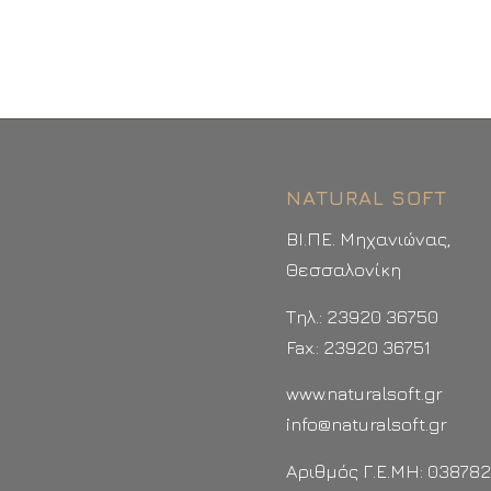
NATURAL SOFT
ΒΙ.ΠΕ. Μηχανιώνας,
Θεσσαλονίκη
Τηλ.: 23920 36750
Fax.: 23920 36751
www.naturalsoft.gr
info@naturalsoft.gr
Αριθμός Γ.Ε.ΜΗ: 03878