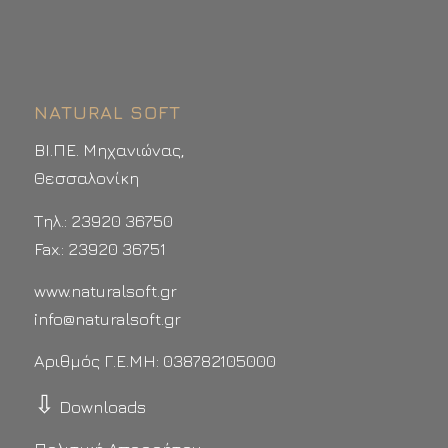
NATURAL SOFT
ΒΙ.ΠΕ. Μηχανιώνας,
Θεσσαλονίκη
Τηλ.: 23920 36750
Fax.: 23920 36751
www.naturalsoft.gr
info@naturalsoft.gr
Αριθμός Γ.Ε.ΜΗ: 038782105000
⇩
Downloads