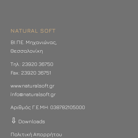
NATURAL SOFT
ΒΙ.ΠΕ. Μηχανιώνας,
Θεσσαλονίκη
Τηλ.: 23920 36750
Fax.: 23920 36751
www.naturalsoft.gr
info@naturalsoft.gr
Αριθμός Γ.Ε.ΜΗ: 038782105000
⇩
Downloads
Πολιτική Απορρήτου