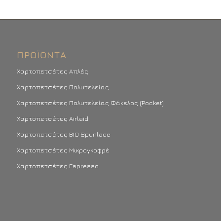
ΠΡΟΪΌΝΤΑ
Χαρτοπετσέτες Απλές
Χαρτοπετσέτες Πολυτελείας
Χαρτοπετσέτες Πολυτελείας Φάκελος (Pocket)
Χαρτοπετσέτες Airlaid
Χαρτοπετσέτες BIO Spunlace
Χαρτοπετσέτες Μικρογκοφρέ
Χαρτοπετσέτες Espresso