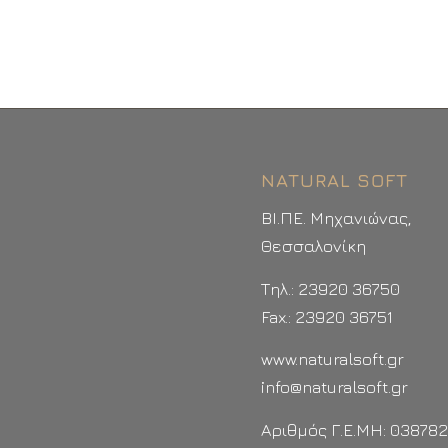
NATURAL SOFT
ΒΙ.ΠΕ. Μηχανιώνας,
Θεσσαλονίκη
Τηλ.: 23920 36750
Fax.: 23920 36751
www.naturalsoft.gr
info@naturalsoft.gr
Αριθμός Γ.Ε.ΜΗ: 03878