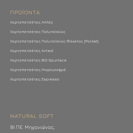
ΠΡΟΪΌΝΤΑ
Χαρτοπετσέτες Απλές
Χαρτοπετσέτες Πολυτελείας
Χαρτοπετσέτες Πολυτελείας Φάκελος (Pocket)
Χαρτοπετσέτες Airlaid
Χαρτοπετσέτες BIO Spunlace
Χαρτοπετσέτες Μικρογκοφρέ
Χαρτοπετσέτες Espresso
NATURAL SOFT
ΒΙ.ΠΕ. Μηχανιώνας,