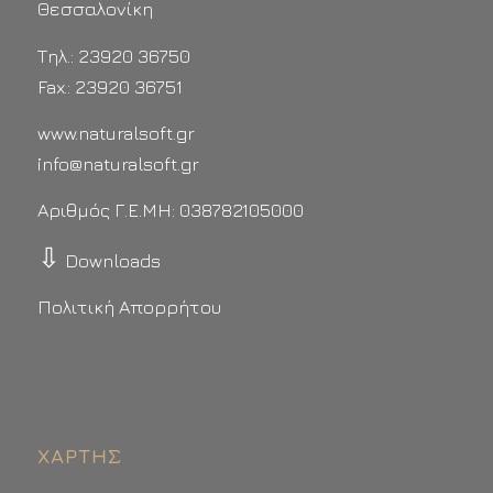
Θεσσαλονίκη
Τηλ.: 23920 36750
Fax.: 23920 36751
www.naturalsoft.gr
info@naturalsoft.gr
Αριθμός Γ.Ε.ΜΗ: 038782105000
⇩
Downloads
Πολιτική Απορρήτου
ΧΆΡΤΗΣ