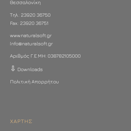
Θεσσαλονίκη
Τηλ.: 23920 36750
Fax.: 23920 36751
www.naturalsoft.gr
info@naturalsoft.gr
Αριθμός Γ.Ε.ΜΗ: 038782105000
⇩
Downloads
Πολιτική Απορρήτου
ΧΆΡΤΗΣ