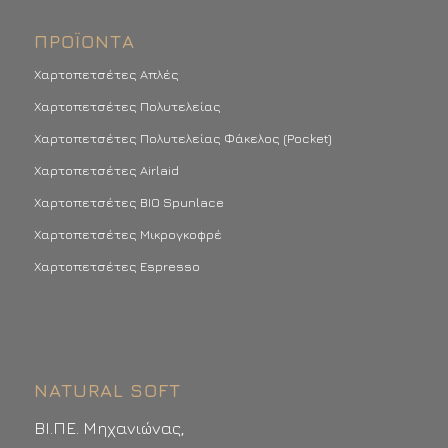
ΠΡΟΪΌΝΤΑ
Χαρτοπετσέτες Απλές
Χαρτοπετσέτες Πολυτελείας
Χαρτοπετσέτες Πολυτελείας Φάκελος (Pocket)
Χαρτοπετσέτες Airlaid
Χαρτοπετσέτες BIO Spunlace
Χαρτοπετσέτες Μικρογκοφρέ
Χαρτοπετσέτες Espresso
NATURAL SOFT
ΒΙ.ΠΕ. Μηχανιώνας,