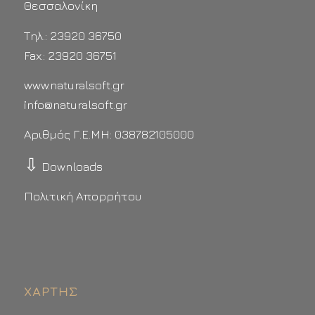
Θεσσαλονίκη
Τηλ.: 23920 36750
Fax.: 23920 36751
www.naturalsoft.gr
info@naturalsoft.gr
Αριθμός Γ.Ε.ΜΗ: 038782105000
⇩
Downloads
Πολιτική Απορρήτου
ΧΆΡΤΗΣ