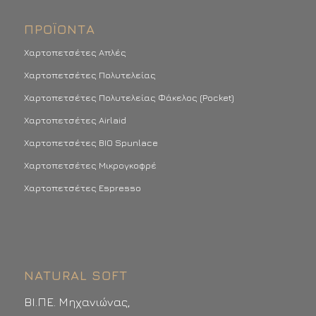
ΠΡΟΪΌΝΤΑ
Χαρτοπετσέτες Απλές
Χαρτοπετσέτες Πολυτελείας
Χαρτοπετσέτες Πολυτελείας Φάκελος (Pocket)
Χαρτοπετσέτες Airlaid
Χαρτοπετσέτες BIO Spunlace
Χαρτοπετσέτες Μικρογκοφρέ
Χαρτοπετσέτες Espresso
NATURAL SOFT
ΒΙ.ΠΕ. Μηχανιώνας,