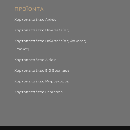
ΠΡΟΪΌΝΤΑ
Χαρτοπετσέτες Απλές
Χαρτοπετσέτες Πολυτελείας
Χαρτοπετσέτες Πολυτελείας Φάκελος
(Pocket)
Χαρτοπετσέτες Airlaid
Χαρτοπετσέτες BIO Spunlace
Χαρτοπετσέτες Μικρογκοφρέ
Χαρτοπετσέτες Espresso