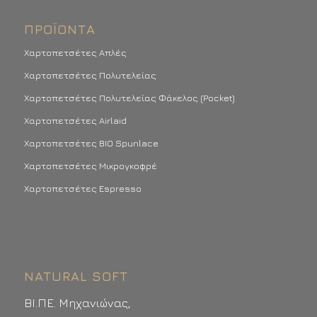
ΠΡΟΪΌΝΤΑ
Χαρτοπετσέτες Απλές
Χαρτοπετσέτες Πολυτελείας
Χαρτοπετσέτες Πολυτελείας Φάκελος (Pocket)
Χαρτοπετσέτες Airlaid
Χαρτοπετσέτες BIO Spunlace
Χαρτοπετσέτες Μικρογκοφρέ
Χαρτοπετσέτες Espresso
NATURAL SOFT
ΒΙ.ΠΕ. Μηχανιώνας,