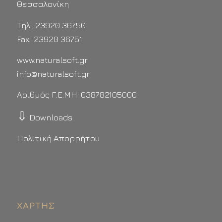
Θεσσαλονίκη
Τηλ.: 23920 36750
Fax.: 23920 36751
www.naturalsoft.gr
info@naturalsoft.gr
Αριθμός Γ.Ε.ΜΗ: 038782105000
⇩
Downloads
Πολιτική Απορρήτου
ΧΆΡΤΗΣ