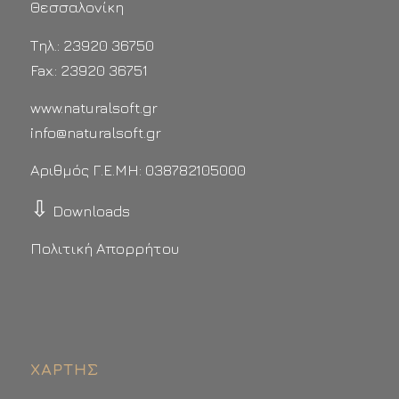
Θεσσαλονίκη
Τηλ.: 23920 36750
Fax.: 23920 36751
www.naturalsoft.gr
info@naturalsoft.gr
Αριθμός Γ.Ε.ΜΗ: 038782105000
⇩
Downloads
Πολιτική Απορρήτου
ΧΆΡΤΗΣ