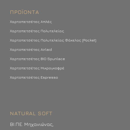
ΠΡΟΪΌΝΤΑ
Χαρτοπετσέτες Απλές
Χαρτοπετσέτες Πολυτελείας
Χαρτοπετσέτες Πολυτελείας Φάκελος (Pocket)
Χαρτοπετσέτες Airlaid
Χαρτοπετσέτες BIO Spunlace
Χαρτοπετσέτες Μικρογκοφρέ
Χαρτοπετσέτες Espresso
NATURAL SOFT
ΒΙ.ΠΕ. Μηχανιώνας,