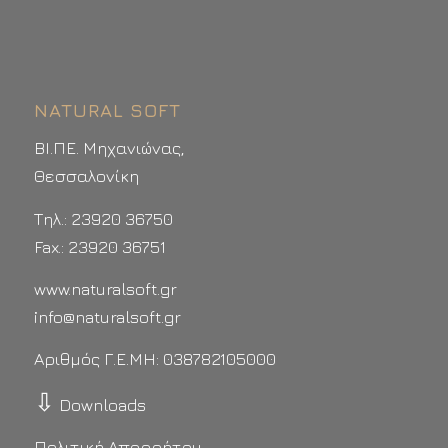
NATURAL SOFT
ΒΙ.ΠΕ. Μηχανιώνας,
Θεσσαλονίκη
Τηλ.: 23920 36750
Fax.: 23920 36751
www.naturalsoft.gr
info@naturalsoft.gr
Αριθμός Γ.Ε.ΜΗ: 038782105000
⇩
Downloads
Πολιτική Απορρήτου