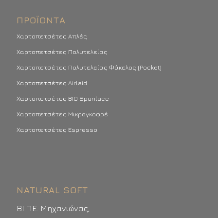
ΠΡΟΪΌΝΤΑ
Χαρτοπετσέτες Απλές
Χαρτοπετσέτες Πολυτελείας
Χαρτοπετσέτες Πολυτελείας Φάκελος (Pocket)
Χαρτοπετσέτες Airlaid
Χαρτοπετσέτες BIO Spunlace
Χαρτοπετσέτες Μικρογκοφρέ
Χαρτοπετσέτες Espresso
NATURAL SOFT
ΒΙ.ΠΕ. Μηχανιώνας,