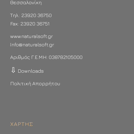
Θεσσαλονίκη
Τηλ.: 23920 36750
Fax.: 23920 36751
www.naturalsoft.gr
info@naturalsoft.gr
Αριθμός Γ.Ε.ΜΗ: 038782105000
⇩
Downloads
Πολιτική Απορρήτου
ΧΆΡΤΗΣ