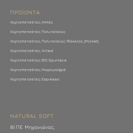
ΠΡΟΪΌΝΤΑ
Χαρτοπετσέτες Απλές
Χαρτοπετσέτες Πολυτελείας
Χαρτοπετσέτες Πολυτελείας Φάκελος (Pocket)
Χαρτοπετσέτες Airlaid
Χαρτοπετσέτες BIO Spunlace
Χαρτοπετσέτες Μικρογκοφρέ
Χαρτοπετσέτες Espresso
NATURAL SOFT
ΒΙ.ΠΕ. Μηχανιώνας,