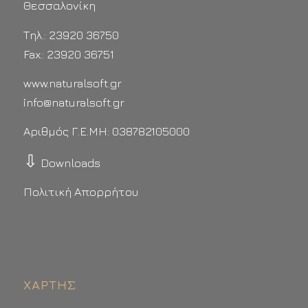
Θεσσαλονίκη
Τηλ.: 23920 36750
Fax.: 23920 36751
www.naturalsoft.gr
info@naturalsoft.gr
Αριθμός Γ.Ε.ΜΗ: 038782105000
⇩
Downloads
Πολιτική Απορρήτου
ΧΆΡΤΗΣ