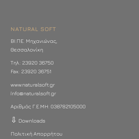
NATURAL SOFT
ΒΙ.ΠΕ. Μηχανιώνας,
Θεσσαλονίκη
Τηλ.: 23920 36750
Fax.: 23920 36751
www.naturalsoft.gr
info@naturalsoft.gr
Αριθμός Γ.Ε.ΜΗ: 038782105000
⇩
Downloads
Πολιτική Απορρήτου