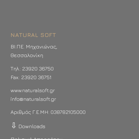
NATURAL SOFT
ΒΙ.ΠΕ. Μηχανιώνας,
Θεσσαλονίκη
Τηλ.: 23920 36750
Fax.: 23920 36751
www.naturalsoft.gr
info@naturalsoft.gr
Αριθμός Γ.Ε.ΜΗ: 038782105000
⇩
Downloads