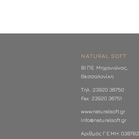
NATURAL SOFT
ΒΙ.ΠΕ. Μηχανιώνας,
Θεσσαλονίκη
Τηλ.: 23920 36750
Fax.: 23920 36751
www.naturalsoft.gr
info@naturalsoft.gr
Αριθμός Γ.Ε.ΜΗ: 03878