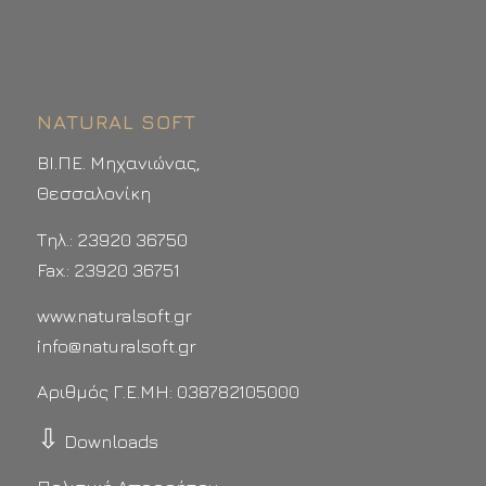
NATURAL SOFT
ΒΙ.ΠΕ. Μηχανιώνας,
Θεσσαλονίκη
Τηλ.: 23920 36750
Fax.: 23920 36751
www.naturalsoft.gr
info@naturalsoft.gr
Αριθμός Γ.Ε.ΜΗ: 038782105000
⇩
Downloads