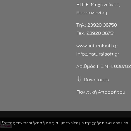
ΒΙ.ΠΕ. Μηχανιώνας,
Θεσσαλονίκη
Τηλ.: 23920 36750
Fax.: 23920 36751
www.naturalsoft.gr
info@naturalsoft.gr
Αριθμός Γ.Ε.ΜΗ: 03878
⇩
Downloads
Πολιτική Απορρήτου
ίζοντας την περιήγησή σας, συμφωνείτε με την χρήση των cookies.
gital4u