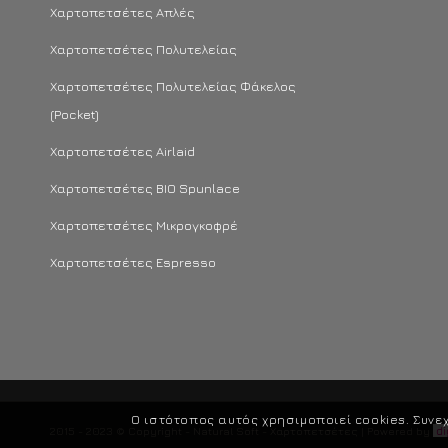
Χαρτοπετσέτες Απλές
Χαρτοπετσέτες Πολυτελείας
Χαρτοπετσέτες Πολυτελείας Φάκελος
(Pocket)
Χαρτοπετσέτες Airlaid
Χαρτοπετσέτες BIO Spunlace
Χαρτοπετσέτες Μικρογκοφρέ
Χαρτοπετσέτες Espresso
Ο ιστότοπος αυτός χρησιμοποιεί cookies. Συνεχ
2015 - 2023 © Copyright - Natural Soft - Χαρτοπετσέτες | Powered by
di